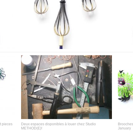
t pieces
Deux espaces disponibles à louer chez Studio
Brooches 
METHOD(E)!
January