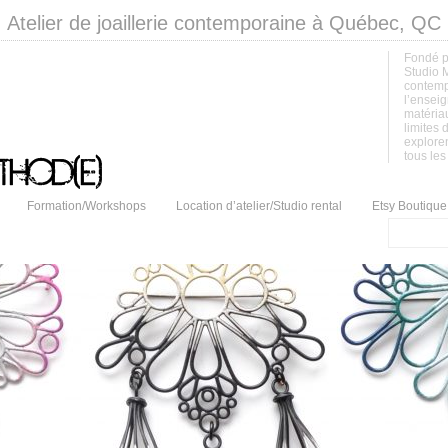
Atelier de joaillerie contemporaine à Québec, QC
Fondé p
Studio M
contempo
l’enseig
matériau
limites d
exploren
tous les
Formation/Workshops
Location d’atelier/Studio rental
Etsy Boutique