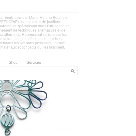
ar Emily Lewis et Marie-Hélène Bélanger,
ETHOD(E) est un atelier de joaillerie
raine se spécialisant dans l’utilisation et
nement de techniques alternatives et de
x alternatifs. Repoussant sans cesse les
e la tradition joaillière, les fondatrices
t toutes les avenues possibles, utilisant
 matériaux et concepts qui les fascinent.
Shop
Services