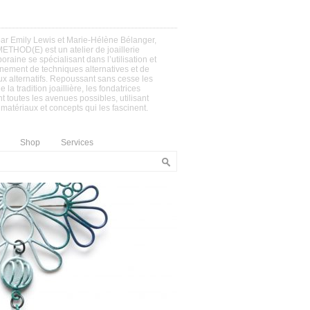
ar Emily Lewis et Marie-Hélène Bélanger,
ETHOD(E) est un atelier de joaillerie
raine se spécialisant dans l’utilisation et
nement de techniques alternatives et de
x alternatifs. Repoussant sans cesse les
e la tradition joaillière, les fondatrices
t toutes les avenues possibles, utilisant
 matériaux et concepts qui les fascinent.
Shop
Services