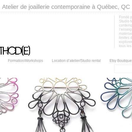
Atelier de joaillerie contemporaine à Québec, QC
Fondé p
Studio M
contempo
l’enseig
matériau
limites d
exploren
tous les
Formation/Workshops
Location d’atelier/Studio rental
Etsy Boutique