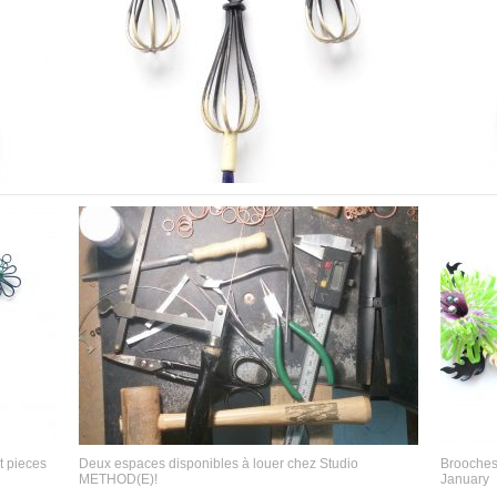
t pieces
Deux espaces disponibles à louer chez Studio
Brooches 
METHOD(E)!
January